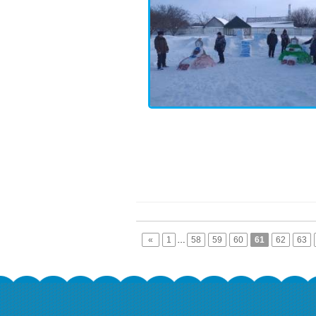
«
1
…
58
59
60
61
62
63