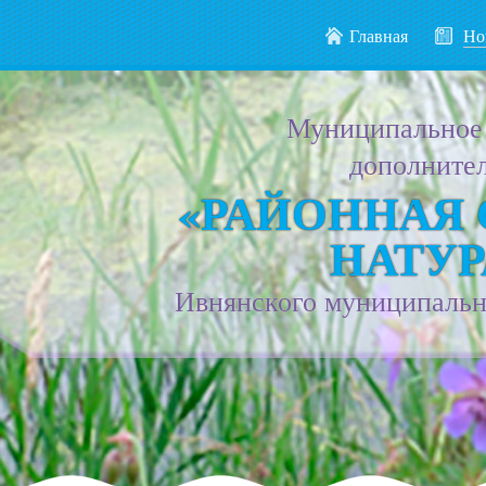
Главная
Но
Муниципальное
дополнител
«РАЙОННАЯ
НАТУР
Ивнянского муниципально