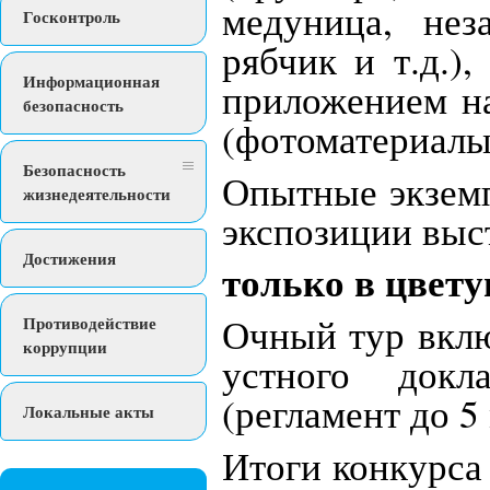
медуница, нез
Госконтроль
рябчик и т.д.)
Информационная
приложением на
безопасность
(фотоматериалы
Безопасность
Опытные экзем
жизнедеятельности
экспозиции выс
Достижения
только в цвет
Очный тур вклю
Противодействие
коррупции
устного докл
(регламент до 5
Локальные акты
Итоги конкурса