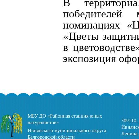
В территори
победителей 
номинациях «Ц
«Цветы защитни
в цветоводстве
экспозиция офор
МБУ ДО «Районная станция юных
309110,
натуралистов»
Ивнянск
Ивнянского муниципального округа
Ленина,
Белгородской области