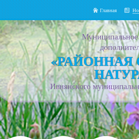
Главная
Но
Муниципальное
дополнител
«РАЙОННАЯ
НАТУР
Ивнянского муниципально