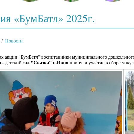
ия «БумБатл» 2025г.
/
Новости
ах акции "БумБатл" воспитанники муниципального дошкольного
"Сказка" п.Ивня
а -
детский сад
приняли участие в сборе макул