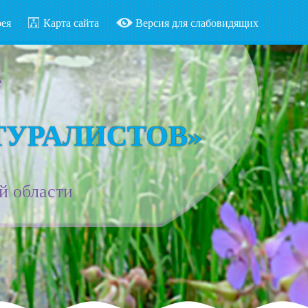
рея
Карта сайта
Версия для слабовидящих
е
ТУРАЛИСТОВ»
й области