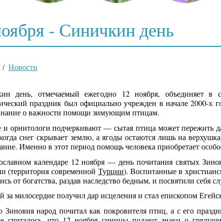
ноября - Синичкин день
/
Новости
ин день, отмечаемый ежегодно 12 ноября, объединяет в 
ический праздник был официально учрежден в начале 2000-х г
нание о важности помощи зимующим птицам.
 и орнитологи подчеркивают — сытая птица может пережить да
 когда снег скрывает землю, а ягоды остаются лишь на верхушк
ание. Именно в этот период помощь человека приобретает особо
ославном календаре 12 ноября — день почитания святых Зинови
и (территория современной
Турции
)
. Воспитанные в христианс
ись от богатства, раздав наследство бедным, и посвятили себя с
й за милосердие получил дар исцеления и стал епископом Егей
о Зиновия народ почитал как покровителя птиц, а с его празд
ре считалось, что 12 ноября синицы подают знаки о грядущи