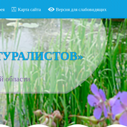
рея
Карта сайта
Версия для слабовидящих
е
ТУРАЛИСТОВ»
й области