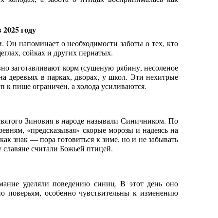
 2025 году
 Он напоминает о необходимости заботы о тех, кто
еглах, сойках и других пернатых.
но заготавливают корм (сушеную рябину, несоленое
а деревьях в парках, дворах, у школ. Эти нехитрые
уп к пище ограничен, а холода усиливаются.
вятого Зиновия в народе называли Синичником. По
ревням, «предсказывая» скорые морозы и надеясь на
ак знак — пора готовиться к зиме, но и не забывать
у славяне считали Божьей птицей.
мание уделяли поведению синиц. В этот день оно
по поверьям, особенно чувствительны к изменению