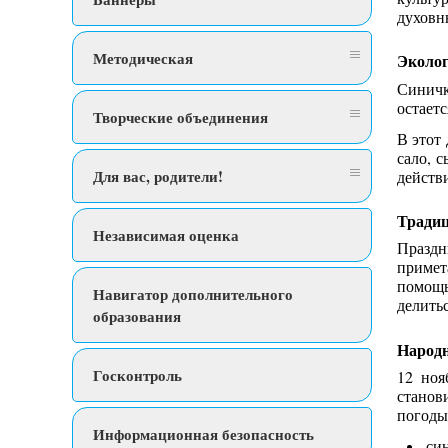
духовн
Методическая
Эколог
Синичк
остает
Творческие объединения
В этот
сало, 
Для вас, родители!
действи
Традиц
Независимая оценка
Праздн
примет
помощь
Навигатор дополнительного
делить
образования
Народн
Госконтроль
12 ноя
станов
погоды
Информационная безопасность
син