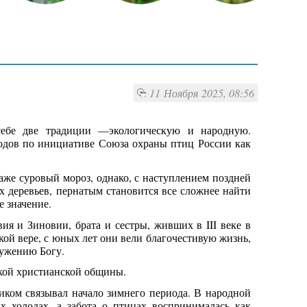
11 Ноября 2025, 08:56
себе две традиции —экологическую и народную.
одов по инициативе Союза охраны птиц России как
же суровый мороз, однако, с наступлением поздней
ах деревьев, пернатым становится все сложнее найти
е значение.
я и Зиновии, брата и сестры, живших в III веке в
кой вере, с юных лет они вели благочестивую жизнь,
лужению Богу.
ской христианской общины.
ником связывал начало зимнего периода. В народной
х холодах, а забота о птицах воспринималась как