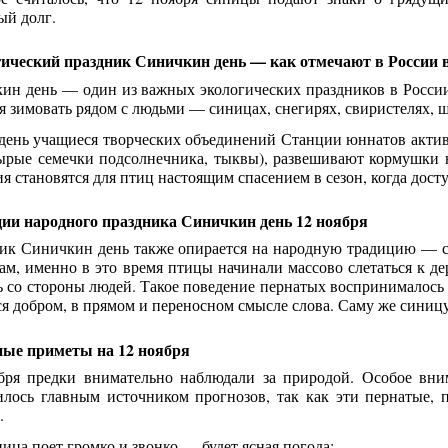
ый долг.
ический праздник Синичкин день — как отмечают в России в
ин день — один из важных экологических праздников в России.
ся зимовать рядом с людьми — синицах, снегирях, свиристелях, щ
 день учащиеся творческих объединений Станции юннатов актив
сырые семечки подсолнечника, тыквы), развешивают кормушки н
я становятся для птиц настоящим спасением в сезон, когда дост
ии народного праздника Синичкин день 12 ноября
ик Синичкин день также опирается на народную традицию — с
ам, именно в это время птицы начинали массово слетаться к де
 со стороны людей. Такое поведение пернатых воспринималось к
ся добром, в прямом и переносном смысле слова. Саму же синиц
ые приметы на 12 ноября
бря предки внимательно наблюдали за природой. Особое вни
илось главным источником прогнозов, так как эти пернатые, 
.
ица поет громко и звонко — будет ясная погода;