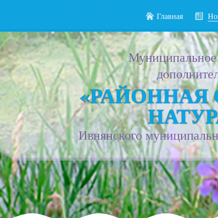
Главная
Но
Муниципальное
дополнител
«РАЙОННАЯ
НАТУР
Ивнянского муниципально