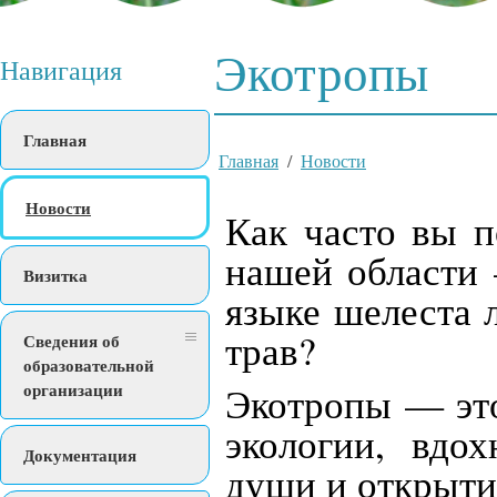
Экотропы
Навигация
Главная
Главная
/
Новости
Новости
К
ак часто вы 
нашей области 
Визитка
языке шелеста 
трав?
Сведения об
образовательной
организации
Экотропы — это
экологии, вдо
Документация
души и открытия