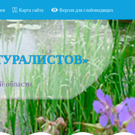
рея
Карта сайта
Версия для слабовидящих
е
ТУРАЛИСТОВ»
й области