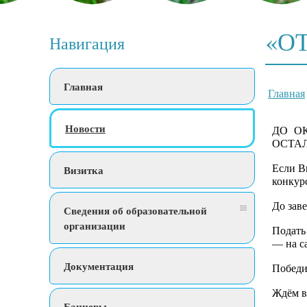
«О
Навигация
Главная
Главная
Новости
ДО О
ОСТАЛ
Если Вы
Визитка
конкур
До зав
Сведения об образовательной
организации
Подать
— на са
Документация
Победи
Ждём в
Баннеры