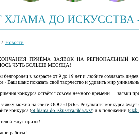
Т ХЛАМА ДО ИСКУССТВА -
/
Новости
КОНЧАНИЯ ПРИЁМА ЗАЯВОК НА РЕГИОНАЛЬНЫЙ КОН
ОСЬ ЧУТЬ БОЛЬШЕ МЕСЯЦА!
 белгородец в возрасте от 9 до 19 лет и любите создавать шедев
се - Ваш шанс показать своё творчество и удивить мир уникальн
ершения конкурса остаётся совсем немного времени — заявки пр
 заявку можно на сайте ООО «ЦЭБ». Результаты конкурса будут 
йте конкурса (
ot-hlama-do-iskusstva.tilda.ws/
) и в положении (
clck
телей ждут призы!
аши работы!